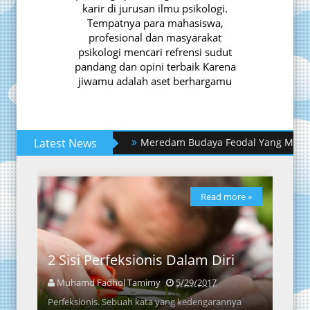
karir di jurusan ilmu psikologi.
Tempatnya para mahasiswa,
profesional dan masyarakat
psikologi mencari refrensi sudut
pandang dan opini terbaik Karena
jiwamu adalah aset berhargamu
Latest News
8 Step yang Harus Dimiliki Dalam
Read more »
2 Sisi Perfeksionis Dalam Diri
Muhamd Fadhol Tamimy
5/29/2017
Perfeksionis. Sebuah kata yang kedengarannya