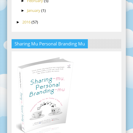
February
(5)
►
January
(1)
►
2016
(57)
►
Sharing Mu Personal Branding Mu