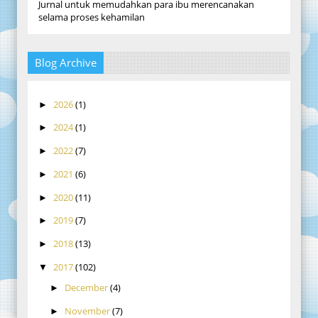
Jurnal untuk memudahkan para ibu merencanakan
selama proses kehamilan
Blog Archive
2026
(1)
►
2024
(1)
►
2022
(7)
►
2021
(6)
►
2020
(11)
►
2019
(7)
►
2018
(13)
►
2017
(102)
▼
December
(4)
►
November
(7)
►