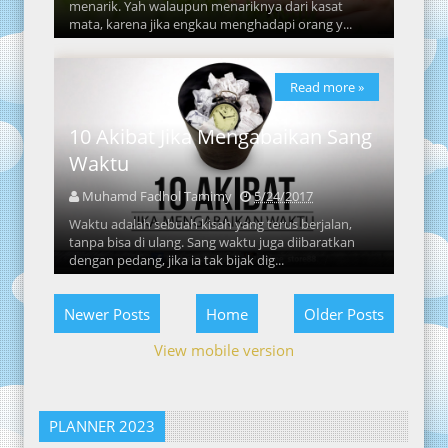
menarik. Yah walaupun menariknya dari kasat
mata, karena jika engkau menghadapi orang y...
Read more »
10 Akibat Jika Mengabaikan Sang
Waktu
Muhamd Fadhol Tamimy
5/24/2017
Waktu adalah sebuah kisah yang terus berjalan,
tanpa bisa di ulang. Sang waktu juga diibaratkan
dengan pedang, jika ia tak bijak dig...
Newer Posts
Home
Older Posts
View mobile version
PLANNER 2023