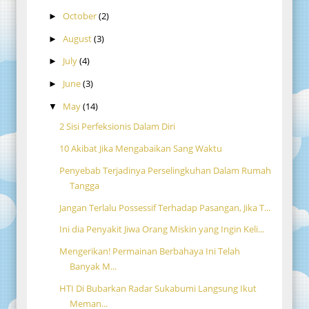
October
(2)
►
August
(3)
►
July
(4)
►
June
(3)
►
May
(14)
▼
2 Sisi Perfeksionis Dalam Diri
10 Akibat Jika Mengabaikan Sang Waktu
Penyebab Terjadinya Perselingkuhan Dalam Rumah
Tangga
Jangan Terlalu Possessif Terhadap Pasangan, Jika T...
Ini dia Penyakit Jiwa Orang Miskin yang Ingin Keli...
Mengerikan! Permainan Berbahaya Ini Telah
Banyak M...
HTI Di Bubarkan Radar Sukabumi Langsung Ikut
Meman...