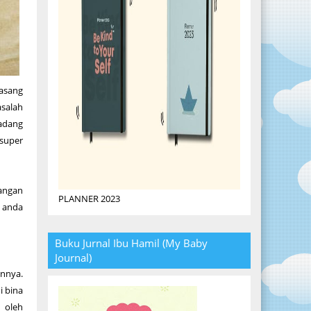
Pasang
salah
adang
 super
kangan
PLANNER 2023
n anda
Buku Jurnal Ibu Hamil (My Baby
Journal)
innya.
i bina
 oleh