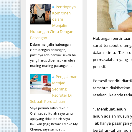
Pentingnya
Komitmen
dalam
Menjalin
Hubungan Cinta Dengan
Pasangan
Hubungan percintaan y
Dalam menjalin hubungan
surut tersebut dite
cinta dengan pasangan,
dalam cinta. Tak c
pastinya ada banyak sekali hal
permasalahan yang mu
yang harus diperhatikan oleh
masing-masing pasangan ...
posesif.
Pengalaman
Possesif sendiri dia
Menjadi
tersebut diakibatkan
Seorang
rasakan jika anda terl
Recruter Di
Sebuah Perusahaan
Saya pernah salah rekrut....
1. Membuat Jenuh
Oleh sebab itulah saya tahu
Jenuh adalah musuh 
apa yang tidak boleh saya
Tak hanya pasangan y
lakukan (lagi) Before I Move My
Cheese, saya sempat ...
bertahun-tahun pun 