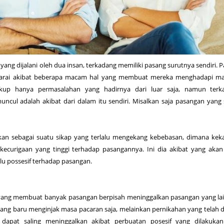
ang dijalani oleh dua insan, terkadang memiliki pasang surutnya sendiri. 
ngarai akibat beberapa macam hal yang membuat mereka menghadapi ma
ukup hanya permasalahan yang hadirnya dari luar saja, namun terk
ncul adalah akibat dari dalam itu sendiri. Misalkan saja pasangan yang
rtikan sebagai suatu sikap yang terlalu mengekang kebebasan, dimana ke
 kecurigaan yang tinggi terhadap pasangannya. Ini dia akibat yang aka
alu possesif terhadap pasangan.
yang membuat banyak pasangan berpisah meninggalkan pasangan yang la
ang baru menginjak masa pacaran saja, melainkan pernikahan yang telah d
dapat saling meninggalkan akibat perbuatan posesif yang dilakukan