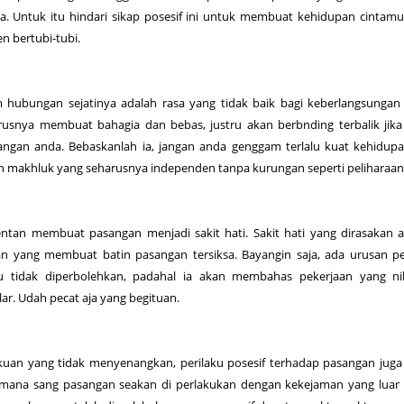
a. Untuk itu hindari sikap posesif ini untuk membuat kehidupan cintamu
n bertubi-tubi.
 hubungan sejatinya adalah rasa yang tidak baik bagi keberlangsungan 
rusnya membuat bahagia dan bebas, justru akan berbnding terbalik jik
angan anda. Bebaskanlah ia, jangan anda genggam terlalu kuat kehidup
h makhluk yang seharusnya independen tanpa kurungan seperti peliharaan
rentan membuat pasangan menjadi sakit hati. Sakit hati yang dirasakan 
fan yang membuat batin pasangan tersiksa. Bayangin saja, ada urusan p
u tidak diperbolehkan, padahal ia akan membahas pekerjaan yang nil
ar. Udah pecat aja yang begituan.
akuan yang tidak menyenangkan, perilaku posesif terhadap pasangan juga
imana sang pasangan seakan di perlakukan dengan kekejaman yang luar 