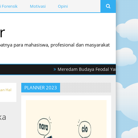
i Forensik
Motivasi
Opini
r
empatnya para mahasiswa, profesional dan masyarakat
Meredam Budaya Feodal Yang Memantik Perila
PLANNER 2023
kan Hal
ka