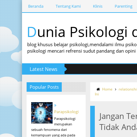
Beranda
Tentang Kami
Klinis
Parenting
Dunia Psikolog
blog khusus belajar psikologi,mendalami ilmu psiko
psikologi mencari refrensi sudut pandang dan opin
Latest News
Popular Posts
Home
relationsh
Ini
Parapsikologi
Jangan Te
Parapsikologi
Tidak And
merupakan
sebuah fenomena dari
kemampuan yang ada pada