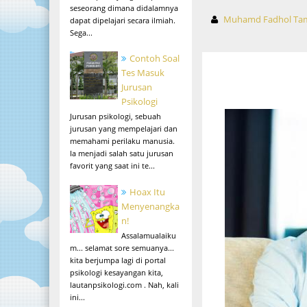
seseorang dimana didalamnya
Muhamd Fadhol Ta
dapat dipelajari secara ilmiah.
Sega...
Contoh Soal
Tes Masuk
Jurusan
Psikologi
Jurusan psikologi, sebuah
jurusan yang mempelajari dan
memahami perilaku manusia.
Ia menjadi salah satu jurusan
favorit yang saat ini te...
Hoax Itu
Menyenangka
n!
Assalamualaiku
m... selamat sore semuanya...
kita berjumpa lagi di portal
psikologi kesayangan kita,
lautanpsikologi.com . Nah, kali
ini...