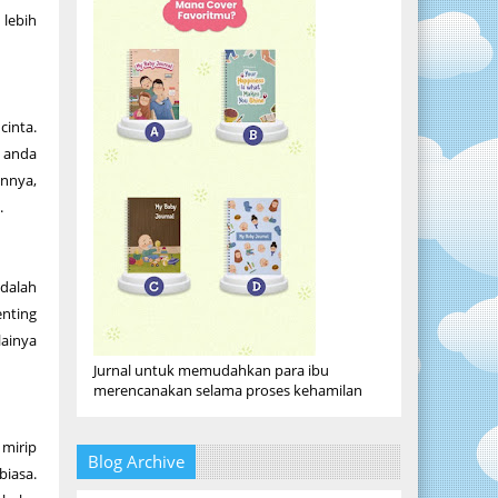
 lebih
cinta.
a anda
annya,
.
adalah
enting
ainya
Jurnal untuk memudahkan para ibu
merencanakan selama proses kehamilan
 mirip
Blog Archive
biasa.