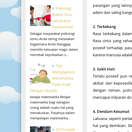
pasangan yang lainny
Psikologi
adem dan saling kange
Bukan Ilmu
ramal atau
2. Terkekang
Paranormal
Rasa terkekang dalam
Sebagai masyarakat psikologi
tentu Anda sering merasakan
Rasa cinta yang seha
bagaimana Anda dianggap
posesif terhadap pas
memiliki kekuatan magic dalam
karena manusia adala
menebak kepribadian s...
Tips
3. Sakit Hati
Mengajarkan
Terlalu posesif pun 
Matematika
akibat dari keposesi
Pada Anak
dengan teman, justr
Dengan Mudah
mencapai milyaran dol
belajar matematika Belajar
matematika bagi sebagian
orang adalah suatu hal yang
4. Dendam Kesumat
menakutkan. Pasalnya dalam
Laksana seperti perl
mempelajari matematika...
hal yang demikian. D
23 Prospek