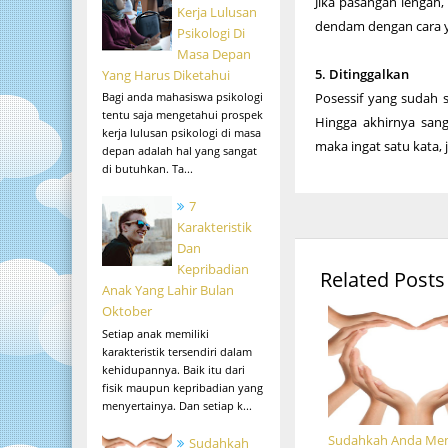
Jika pasangan lengah
Kerja Lulusan
dendam dengan cara ya
Psikologi Di
Masa Depan
5. Ditinggalkan
Yang Harus Diketahui
Posessif yang sudah 
Bagi anda mahasiswa psikologi
tentu saja mengetahui prospek
Hingga akhirnya sang
kerja lulusan psikologi di masa
maka ingat satu kata,
depan adalah hal yang sangat
di butuhkan. Ta...
7
Karakteristik
Dan
Kepribadian
Related Posts
Anak Yang Lahir Bulan
Oktober
Setiap anak memiliki
karakteristik tersendiri dalam
kehidupannya. Baik itu dari
fisik maupun kepribadian yang
menyertainya. Dan setiap k...
Sudahkah Anda Me
Sudahkah