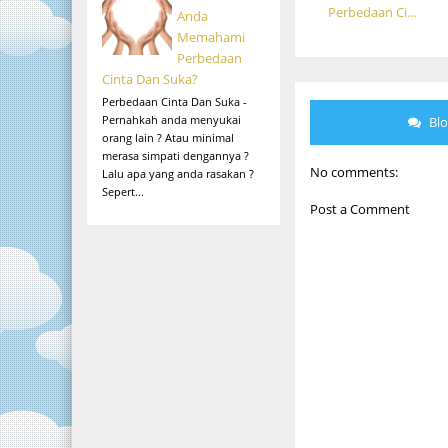
Perbedaan Ci...
Anda
Memahami
Perbedaan
Cinta Dan Suka?
Perbedaan Cinta Dan Suka -
Pernahkah anda menyukai
Bl
orang lain ? Atau minimal
merasa simpati dengannya ?
No comments:
Lalu apa yang anda rasakan ?
Sepert...
Post a Comment