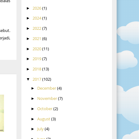
mbalas
2026
(1)
►
2024
(1)
►
2022
(7)
►
sebut.
rjadi,
2021
(6)
►
2020
(11)
►
2019
(7)
►
2018
(13)
►
2017
(102)
▼
December
(4)
►
November
(7)
►
October
(2)
►
August
(3)
►
July
(4)
►