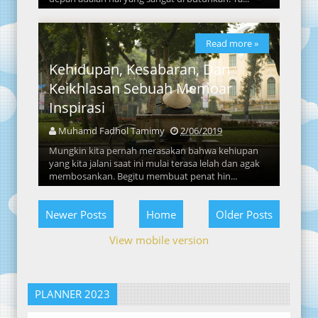
Read more »
Kehidupan, Kesabaran, Dan
Keikhlasan Sebuah Memoar
Inspirasi
Muhamd Fadhol Tamimy
2/06/2019
Mungkin kita pernah merasakan bahwa kehiupan
yang kita jalani saat ini mulai terasa lelah dan agak
membosankan. Begitu membuat penat hin...
Newer Posts
Home
Older Posts
View mobile version
PLANNER 2023