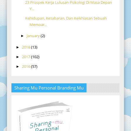
23 Prospek Kerja Lulusan Psikologi Di Masa Depan
Y...
Kehidupan, Kesabaran, Dan Keikhlasan Sebuah
Memoar...
January
(2)
►
2018
(13)
►
2017
(102)
►
2016
(57)
►
Sharing Mu Personal Branding Mu