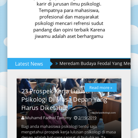
karir di jurusan ilmu psikologi.
Tempatnya para mahasiswa,
profesional dan masyarakat
psikologi mencari refrensi sudut
pandang dan opini terbaik Karena
jiwamu adalah aset berhargamu
Latest News
Meredam Budaya Feodal Yang Memantik P
Read more »
23 Prospek Kerja Lulusan
Psikologi Di Masa Depan Yang
Harus Diketahui
Muhamd Fadhol Tamimy
2/19/2019
Bagi anda mahasiswa psikologi tentu saja
mengetahui prospek kerja lulusan psikologi di masa
depan adalah hal yang sangat di butuhkan. Ta...