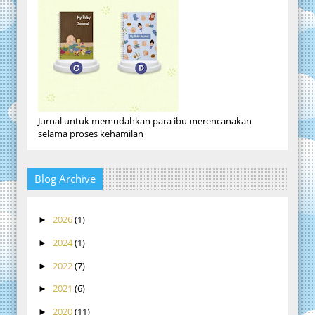
Jurnal untuk memudahkan para ibu merencanakan
selama proses kehamilan
Blog Archive
2026
(1)
►
2024
(1)
►
2022
(7)
►
2021
(6)
►
2020
(11)
►