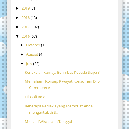
2019
(7)
►
2018
(13)
►
2017
(102)
►
2016
(57)
▼
October
(1)
►
August
(4)
►
July
(22)
▼
Kenakalan Remaja Berimbas Kepada Siapa ?
Memahami Konsep Riwayat Konsumen Di E-
Commerece
Filosofi Bola
Beberapa Perilaku yang Membuat Anda
mengantuk di S...
Menjadi Wirausaha Tangguh