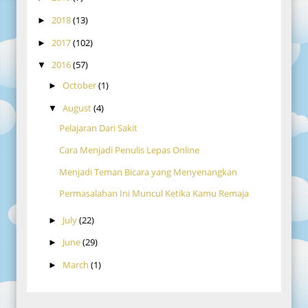
2018
(13)
►
2017
(102)
►
2016
(57)
▼
October
(1)
►
August
(4)
▼
Pelajaran Dari Sakit
Cara Menjadi Penulis Lepas Online
Menjadi Teman Bicara yang Menyenangkan
Permasalahan Ini Muncul Ketika Kamu Remaja
July
(22)
►
June
(29)
►
March
(1)
►