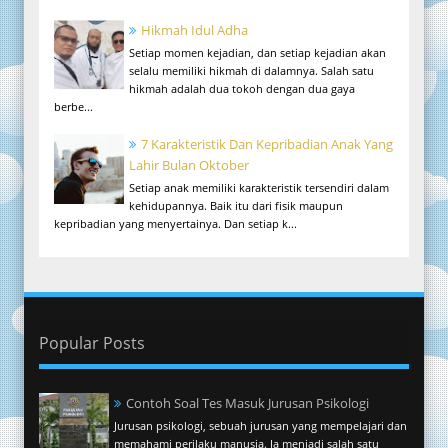
Hikmah Idul Adha
Setiap momen kejadian, dan setiap kejadian akan
selalu memiliki hikmah di dalamnya. Salah satu
hikmah adalah dua tokoh dengan dua gaya
berbe...
7 Karakteristik Dan Kepribadian Anak Yang
Lahir Bulan Oktober
Setiap anak memiliki karakteristik tersendiri dalam
kehidupannya. Baik itu dari fisik maupun
kepribadian yang menyertainya. Dan setiap k...
Popular Posts
Contoh Soal Tes Masuk Jurusan Psikologi
Jurusan psikologi, sebuah jurusan yang mempelajari dan
memahami perilaku manusia. Ia menjadi salah satu