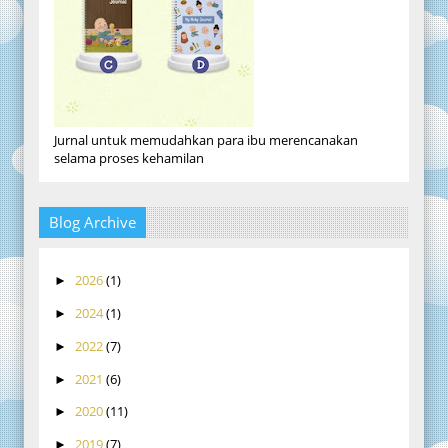
Jurnal untuk memudahkan para ibu merencanakan
selama proses kehamilan
Blog Archive
2026
(1)
►
2024
(1)
►
2022
(7)
►
2021
(6)
►
2020
(11)
►
2019
(7)
►