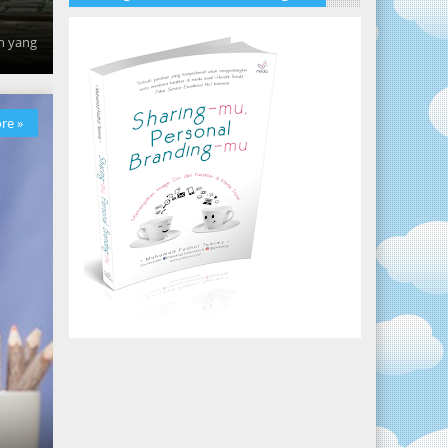
h yang
re »