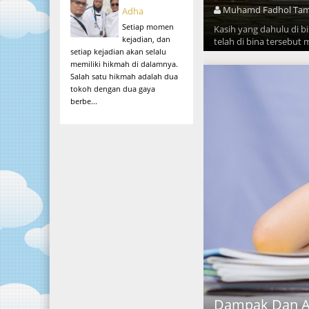
Muhamd Fadhol Ta
Adha
Setiap momen
Kasih yang dahulu di 
kejadian, dan
telah di bina tersebut 
setiap kejadian akan selalu
memiliki hikmah di dalamnya.
Salah satu hikmah adalah dua
tokoh dengan dua gaya
berbe...
Dampak Dan Aki