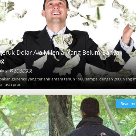
geruk Dolar Ala Milenial Yang Belum Banyak
ng
mimy
8/14/2018
pakan generasi yang terlahir antara tahun 1980 sampai dengan 2000 yang 
n usia prod...
Read mo