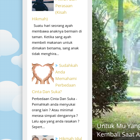
Perasaan
(Kisah
Hikmah)
Suatu hari seorang ayah
membawa anaknya bermain di
taman. Ketika sang ayah
membeli makanan untuk
dimakan bersama, sang anak
tidak menghira...
Sudahkah
Anda
Memahami
Perbedaan
Cinta Dan Suka?
Perbedaan Cinta Dan Suka -
Pernahkah anda menyukai
orang lain ? Atau minimal
merasa simpati dengannya ?
Lalu apa yang anda rasakan ?
Untuk Mu Yang
Sepert...
Kembali Saat 
Hikmah Idul