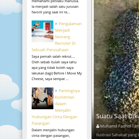
memahami perilaku manusia.
Ia menjadi salah satu jurusan
favorit yang saat ini te...
Pengalaman
Menjadi
Seorang
Recruter Di
Sebuah Perusahaan
Saya pernah salah rekrut....
Oleh sebab itulah saya tahu
apa yang tidak boleh saya
lakukan (lagi) Before I Move My
Cheese, saya sempat ...
Pentingnya
Komitmen
dalam
Menjalin
Suatu Saat Dik
Hubungan Cinta Dengan
Pasangan
Muhamd Fadhol Ta
Dalam menjalin hubungan
Ilustrasi Sahabat yang
cinta dengan pasangan,