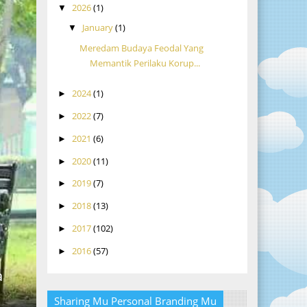
2026
(1)
▼
January
(1)
▼
Meredam Budaya Feodal Yang
Memantik Perilaku Korup...
2024
(1)
►
2022
(7)
►
2021
(6)
►
2020
(11)
►
2019
(7)
►
2018
(13)
►
2017
(102)
►
2016
(57)
►
a
Sharing Mu Personal Branding Mu