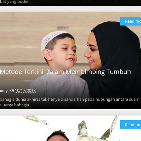
abat yang budim...
Read mo
, Metode Terkini Dalam Membimbing Tumbuh
k
mimy
10/17/2018
 bahagia dunia akhirat tak hanya disandarkan pada hubungan antara suami
eluarga bahagia ...
Read mo