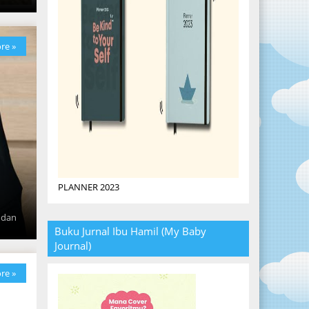
re »
PLANNER 2023
 dan
Buku Jurnal Ibu Hamil (My Baby
Journal)
re »