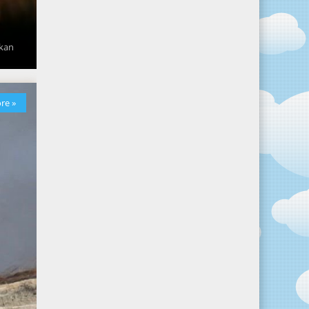
i
akan
re »