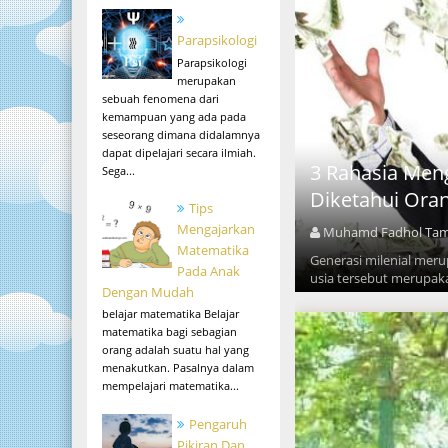
Parapsikologi
Parapsikologi
merupakan
sebuah fenomena dari
kemampuan yang ada pada
seseorang dimana didalamnya
dapat dipelajari secara ilmiah.
3 Rahasia Men
Sega...
Diketahui Ora
Tips
Mengajarkan
Muhamd Fadhol Ta
Matematika
Generasi milenial meru
Pada Anak
usia tersebut merupaka
Dengan Mudah
belajar matematika Belajar
matematika bagi sebagian
orang adalah suatu hal yang
menakutkan. Pasalnya dalam
mempelajari matematika...
Pengaruh
Pikiran Dan