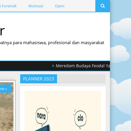
i Forensik
Motivasi
Opini
r
empatnya para mahasiswa, profesional dan masyarakat
Meredam Budaya Feodal Yang Memantik Perilaku Ko
PLANNER 2023
re »