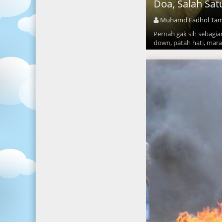
Doa, Salah Satu
Muhamd Fadhol Ta
Pernah gak sih sebagi
down, patah hati, marah