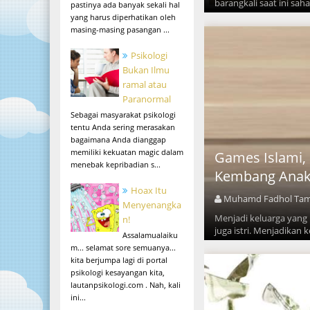
barangkali saat ini sah
pastinya ada banyak sekali hal
yang harus diperhatikan oleh
masing-masing pasangan ...
Psikologi
Bukan Ilmu
ramal atau
Paranormal
Sebagai masyarakat psikologi
tentu Anda sering merasakan
bagaimana Anda dianggap
memiliki kekuatan magic dalam
Games Islami
menebak kepribadian s...
Kembang Ana
Hoax Itu
Muhamd Fadhol Ta
Menyenangka
Menjadi keluarga yang
n!
juga istri. Menjadikan k
Assalamualaiku
m... selamat sore semuanya...
kita berjumpa lagi di portal
psikologi kesayangan kita,
lautanpsikologi.com . Nah, kali
ini...