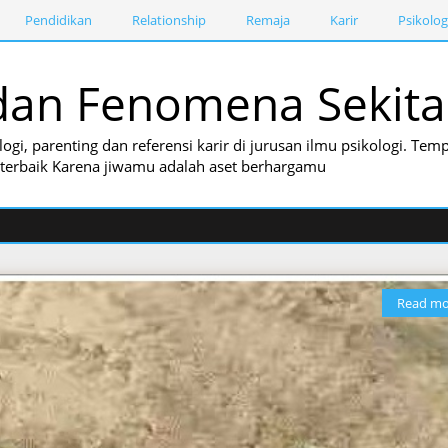
Pendidikan
Relationship
Remaja
Karir
Psikolog
i dan Fenomena Sekita
logi, parenting dan referensi karir di jurusan ilmu psikologi. T
i terbaik Karena jiwamu adalah aset berhargamu
Read mo