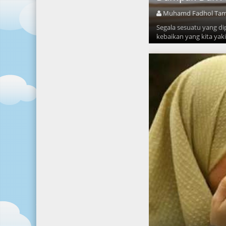
Muhamd Fadhol Ta
Segala sesuatu yang d
kebaikan yang kita yaki