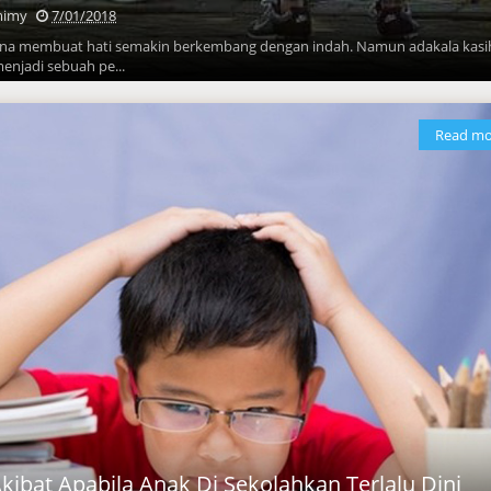
mimy
7/01/2018
bina membuat hati semakin berkembang dengan indah. Namun adakala kasi
menjadi sebuah pe...
Read mo
bat Apabila Anak Di Sekolahkan Terlalu Dini