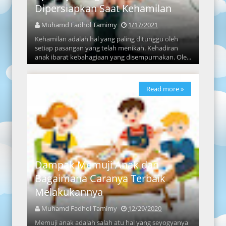
Dipersiapkan Saat Kehamilan
Muhamd Fadhol Tamimy
1/17/2021
Kehamilan adalah hal yang paling ditunggu oleh
setiap pasangan yang telah menikah. Kehadiran
anak ibarat kebahagiaan yang disempurnakan. Ole...
Read more »
Dampak Memuji Anak dan
Bagaimana Caranya Terbaik
Melakukannya
Muhamd Fadhol Tamimy
12/29/2020
Memuji anak adalah salah atu hal yang seyogyanya