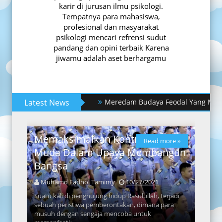
karir di jurusan ilmu psikologi.
Tempatnya para mahasiswa,
profesional dan masyarakat
psikologi mencari refrensi sudut
pandang dan opini terbaik Karena
jiwamu adalah aset berhargamu
Latest News
8 Step yang Harus Dimiliki Dalam Me
Meredam Budaya Feodal Yang Memanti
Memaksimalkan Kontribusi ASN
Read more »
Muda Dalam Upaya Membangun
Bangsa
Muhamd Fadhol Tamimy
10/27/2021
Suatu kali di penghujung hidup Rasulullah, terjadi
sebuah peristiwa pemberontakan, dimana para
musuh dengan sengaja mencoba untuk