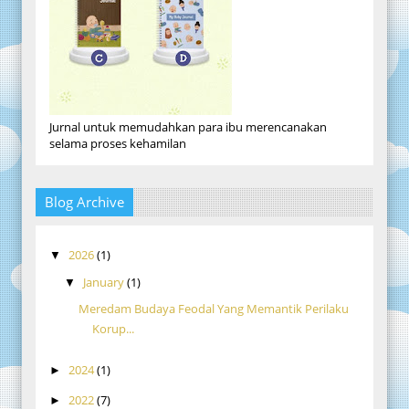
Jurnal untuk memudahkan para ibu merencanakan
selama proses kehamilan
Blog Archive
2026
(1)
▼
January
(1)
▼
Meredam Budaya Feodal Yang Memantik Perilaku
Korup...
2024
(1)
►
2022
(7)
►