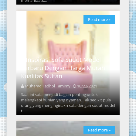
memanfaatk...
Read more »
5 Inspirasi Sofa Sudut Model
Terbaru Dengan Harga Murah
Kualitas Sultan
Muhamd Fadhol Tamimy
10/22/2021
Saat ini sofa menjadi bagian penting untuk
melengkapi hunian yang nyaman. Tak sedikit pula
orang yang menginginakn sofa dengan sudut model
t...
Read more »