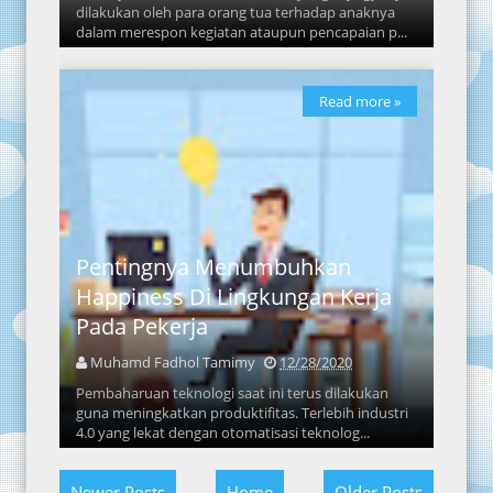
dilakukan oleh para orang tua terhadap anaknya
dalam merespon kegiatan ataupun pencapaian p...
Read more »
Pentingnya Menumbuhkan
Happiness Di Lingkungan Kerja
Pada Pekerja
Muhamd Fadhol Tamimy
12/28/2020
Pembaharuan teknologi saat ini terus dilakukan
guna meningkatkan produktifitas. Terlebih industri
4.0 yang lekat dengan otomatisasi teknolog...
Newer Posts
Home
Older Posts