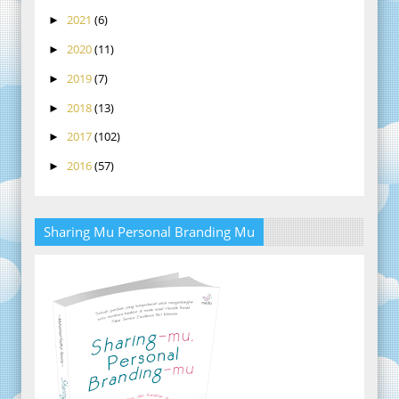
2021
(6)
►
2020
(11)
►
2019
(7)
►
2018
(13)
►
2017
(102)
►
2016
(57)
►
Sharing Mu Personal Branding Mu