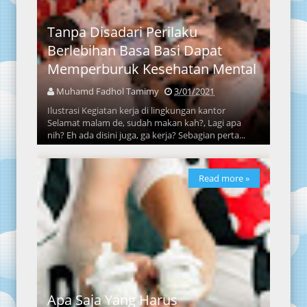
Tanpa Disadari Perilaku
Berlebihan Basa Basi Dapat
Memperburuk Kesehatan Mental
Muhamd Fadhol Tamimy
3/01/2021
Ilustrasi Kegiatan kerja di lingkungan kantor
Selamat malam de, sudah makan kah?, Lagi apa
nih? Eh ada disini juga, ga kerja? Sebagian perta...
Read more »
Apa Saja Yang Harus