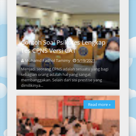
Contoh Soal Psikotes Lengkap
Tes CPNS Versi CAT
Muhamd Fadhol Tamimy
5/19/2021
Menjadi seorang CPNS adalah sesuatu yang bagi
sebagian orang adalah hal yang sangat
membanggakan. Selain dari sisi prestise yang
dimilikinya...
Read more »