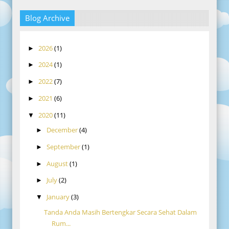
Blog Archive
2026
(1)
►
2024
(1)
►
2022
(7)
►
2021
(6)
►
2020
(11)
▼
December
(4)
►
September
(1)
►
August
(1)
►
July
(2)
►
January
(3)
▼
Tanda Anda Masih Bertengkar Secara Sehat Dalam
Rum...