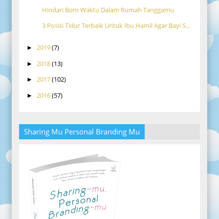
Hindari Bom Waktu Dalam Rumah Tanggamu
3 Posisi Tidur Terbaik Untuk Ibu Hamil Agar Bayi S...
2019
(7)
►
2018
(13)
►
2017
(102)
►
2016
(57)
►
Sharing Mu Personal Branding Mu