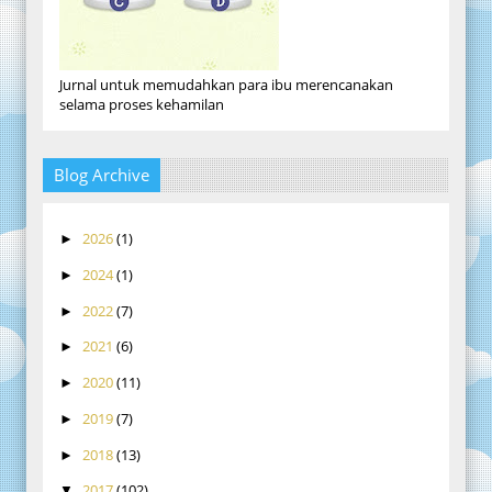
Jurnal untuk memudahkan para ibu merencanakan
selama proses kehamilan
Blog Archive
2026
(1)
►
2024
(1)
►
2022
(7)
►
2021
(6)
►
2020
(11)
►
2019
(7)
►
2018
(13)
►
2017
(102)
▼