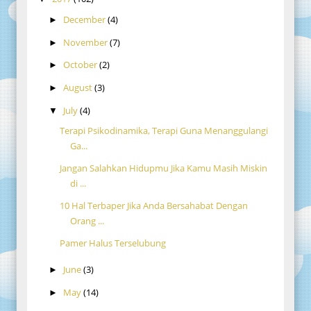
December
(4)
►
November
(7)
►
October
(2)
►
August
(3)
►
July
(4)
▼
Terapi Psikodinamika, Terapi Guna Menanggulangi
Ga...
Jangan Salahkan Hidupmu Jika Kamu Masih Miskin
di ...
10 Hal Terbaper Jika Anda Bersahabat Dengan
Orang ...
Pamer Halus Terselubung
June
(3)
►
May
(14)
►