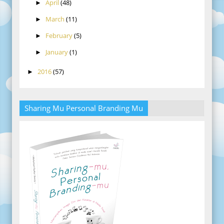
April
(48)
►
March
(11)
►
February
(5)
►
January
(1)
►
2016
(57)
►
Sharing Mu Personal Branding Mu