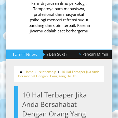
karir di jurusan ilmu psikologi.
Tempatnya para mahasiswa,
profesional dan masyarakat
psikologi mencari refrensi sudut
pandang dan opini terbaik Karena
jiwamu adalah aset berhargamu
mi Perbedaan Cinta Dan Suka?
Latest News
Pencuri Mimpi
Pe
liki Dalam Meraih Kesuksesan
Home
relationship
10 Hal Terbaper Jika Anda
Bersahabat Dengan Orang Yang Disuka
10 Hal Terbaper Jika
Anda Bersahabat
Dengan Orang Yang